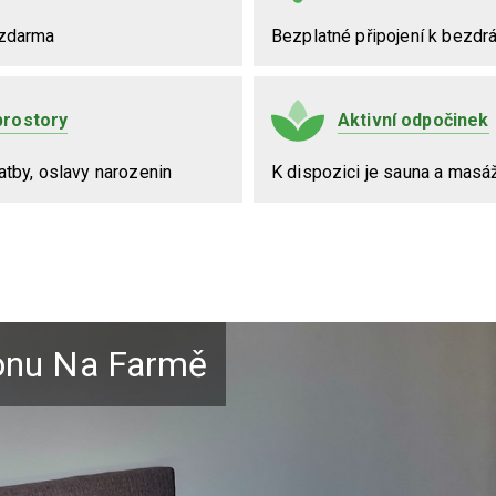
 zdarma
Bezplatné připojení k bezdr
prostory
Aktivní odpočinek
atby, oslavy narozenin
K dispozici je sauna a masá
ionu Na Farmě