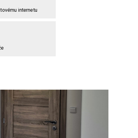
átovému internetu
že